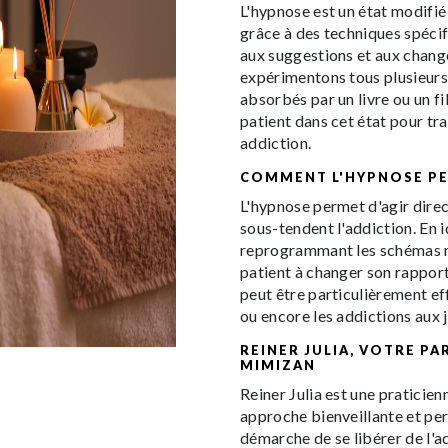
L'hypnose est un état modifié
grâce à des techniques spécifi
aux suggestions et aux change
expérimentons tous plusieurs
absorbés par un livre ou un f
patient dans cet état pour tra
addiction.
COMMENT L'HYPNOSE PEU
L'hypnose permet d'agir dire
sous-tendent l'addiction. En i
reprogrammant les schémas me
patient à changer son rappor
peut être particulièrement ef
ou encore les addictions aux 
REINER JULIA, VOTRE PA
MIMIZAN
Reiner Julia est une pratici
approche bienveillante et per
démarche de se libérer de l'a