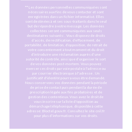
** Les données personnelles communiquées sont
nécessaires aux fins de vous contacter et sont
enregistrées dans un fichier informatisé. Elles
sont destinées à et ses sous-traitants dans le seul
but de répondre à votre message. Les données
collectées seront communiquées aux seuls
destinataires suivants: . Vous disposez de droits
d’accès, de rectification, d’effacement, de
portabilité, de limitation, d’opposition, de retrait de
votre consentement à tout moment et du droit
d’introduire une réclamation auprès d’une
autorité de contrôle, ainsi que d’organiser le sort
de vos données post-mortem. Vous pouvez
exercer ces droits par voie postale à l'adresse ou
par courrier électronique à l'adresse . Un
justificatif d'identité pourra vous être demandé.
Nous conservons vos données pendant la période
de prise de contact puis pendant la durée de
prescription légale aux fins probatoires et de
gestion des contentieux. Vous avez le droit de
vous inscrire sur la liste d'opposition au
démarchage téléphonique, disponible à cette
adresse:
Bloctel.gouv.fr
. Consultez le site cnil.fr
pour plus d’informations sur vos droits.