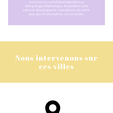
vous inscrire sur la liste d'opposition au
démarchage téléphonique, disponible à cette
adresse:
Bloctel.gouv.fr
. Consultez le site cnil.fr
pour plus d’informations sur vos droits.
Nous intervenons sur
ces villes