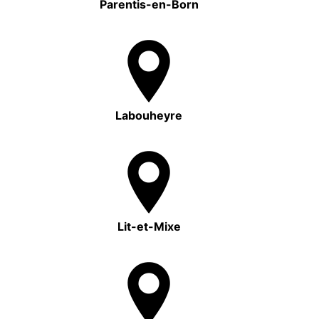
Parentis-en-Born
Labouheyre
Lit-et-Mixe