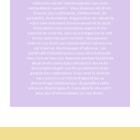
collectées seront communiquées aux seuls
destinataires suivants: . Vous disposez de droits
d’accès, de rectification, d’effacement, de
portabilité, de limitation, d’opposition, de retrait de
votre consentement à tout moment et du droit
d’introduire une réclamation auprès d’une
autorité de contrôle, ainsi que d’organiser le sort
de vos données post-mortem. Vous pouvez
exercer ces droits par voie postale à l'adresse ou
par courrier électronique à l'adresse . Un
justificatif d'identité pourra vous être demandé.
Nous conservons vos données pendant la période
de prise de contact puis pendant la durée de
prescription légale aux fins probatoires et de
gestion des contentieux. Vous avez le droit de
vous inscrire sur la liste d'opposition au
démarchage téléphonique, disponible à cette
adresse:
Bloctel.gouv.fr
. Consultez le site cnil.fr
pour plus d’informations sur vos droits.