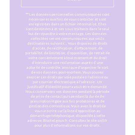
** Les données personnelles communiquées sont
nécessaires aux fins de vous contacter et sont
enregistrées dans un fichier informatisé. Elles
sont destinées à et ses sous-traitants dans le seul
but de répondre à votre message. Les données
collectées seront communiquées aux seuls
destinataires suivants: . Vous disposez de droits
d’accès, de rectification, d’effacement, de
portabilité, de limitation, d’opposition, de retrait de
votre consentement à tout moment et du droit
d’introduire une réclamation auprès d’une
autorité de contrôle, ainsi que d’organiser le sort
de vos données post-mortem. Vous pouvez
exercer ces droits par voie postale à l'adresse ou
par courrier électronique à l'adresse . Un
justificatif d'identité pourra vous être demandé.
Nous conservons vos données pendant la période
de prise de contact puis pendant la durée de
prescription légale aux fins probatoires et de
gestion des contentieux. Vous avez le droit de
vous inscrire sur la liste d'opposition au
démarchage téléphonique, disponible à cette
adresse:
Bloctel.gouv.fr
. Consultez le site cnil.fr
pour plus d’informations sur vos droits.