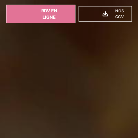
RDV EN
NOS
T
LIGNE
CGV