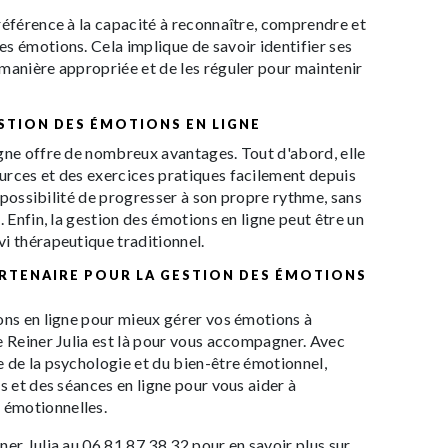
référence à la capacité à reconnaître, comprendre et
s émotions. Cela implique de savoir identifier ses
manière appropriée et de les réguler pour maintenir
ESTION DES ÉMOTIONS EN LIGNE
gne offre de nombreux avantages. Tout d'abord, elle
urces et des exercices pratiques facilement depuis
la possibilité de progresser à son propre rythme, sans
. Enfin, la gestion des émotions en ligne peut être un
i thérapeutique traditionnel.
PARTENAIRE POUR LA GESTION DES ÉMOTIONS
ons en ligne pour mieux gérer vos émotions à
e Reiner Julia est là pour vous accompagner. Avec
 de la psychologie et du bien-être émotionnel,
s et des séances en ligne pour vous aider à
émotionnelles.
ner Julia au 06 81 87 38 32 pour en savoir plus sur