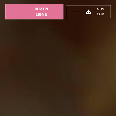
RDV EN
NOS
T
LIGNE
CGV