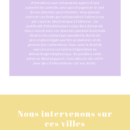
d’introduire une réclamation auprès d’une
autorité de contrôle, ainsi que d’organiser le sort
de vos données post-mortem. Vous pouvez
exercer ces droits par voie postale à l'adresse ou
par courrier électronique à l'adresse . Un
justificatif d'identité pourra vous être demandé.
Nous conservons vos données pendant la période
de prise de contact puis pendant la durée de
prescription légale aux fins probatoires et de
gestion des contentieux. Vous avez le droit de
vous inscrire sur la liste d'opposition au
démarchage téléphonique, disponible à cette
adresse:
Bloctel.gouv.fr
. Consultez le site cnil.fr
pour plus d’informations sur vos droits.
Nous intervenons sur
ces villes