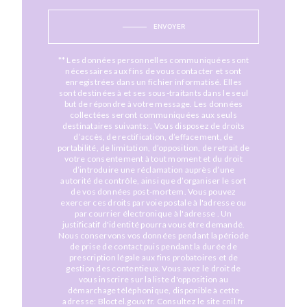
ENVOYER
** Les données personnelles communiquées sont
nécessaires aux fins de vous contacter et sont
enregistrées dans un fichier informatisé. Elles
sont destinées à et ses sous-traitants dans le seul
but de répondre à votre message. Les données
collectées seront communiquées aux seuls
destinataires suivants: . Vous disposez de droits
d’accès, de rectification, d’effacement, de
portabilité, de limitation, d’opposition, de retrait de
votre consentement à tout moment et du droit
d’introduire une réclamation auprès d’une
autorité de contrôle, ainsi que d’organiser le sort
de vos données post-mortem. Vous pouvez
exercer ces droits par voie postale à l'adresse ou
par courrier électronique à l'adresse . Un
justificatif d'identité pourra vous être demandé.
Nous conservons vos données pendant la période
de prise de contact puis pendant la durée de
prescription légale aux fins probatoires et de
gestion des contentieux. Vous avez le droit de
vous inscrire sur la liste d'opposition au
démarchage téléphonique, disponible à cette
adresse:
Bloctel.gouv.fr
. Consultez le site cnil.fr