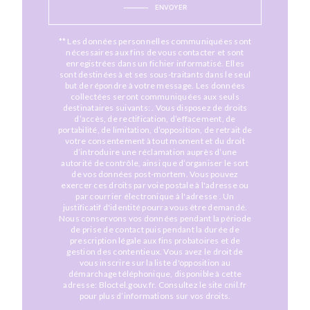
ENVOYER
** Les données personnelles communiquées sont
nécessaires aux fins de vous contacter et sont
enregistrées dans un fichier informatisé. Elles
sont destinées à et ses sous-traitants dans le seul
but de répondre à votre message. Les données
collectées seront communiquées aux seuls
destinataires suivants: . Vous disposez de droits
d’accès, de rectification, d’effacement, de
portabilité, de limitation, d’opposition, de retrait de
votre consentement à tout moment et du droit
d’introduire une réclamation auprès d’une
autorité de contrôle, ainsi que d’organiser le sort
de vos données post-mortem. Vous pouvez
exercer ces droits par voie postale à l'adresse ou
par courrier électronique à l'adresse . Un
justificatif d'identité pourra vous être demandé.
Nous conservons vos données pendant la période
de prise de contact puis pendant la durée de
prescription légale aux fins probatoires et de
gestion des contentieux. Vous avez le droit de
vous inscrire sur la liste d'opposition au
démarchage téléphonique, disponible à cette
adresse:
Bloctel.gouv.fr
. Consultez le site cnil.fr
pour plus d’informations sur vos droits.