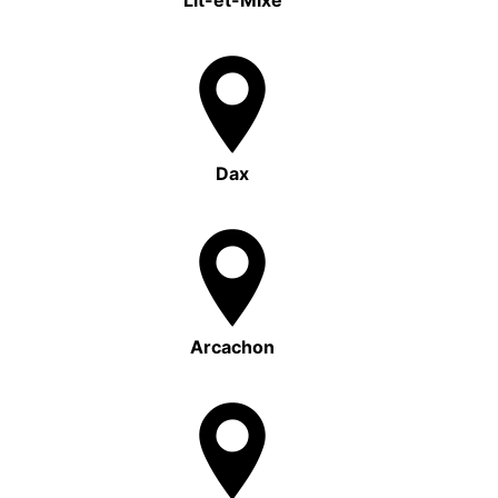
Lit-et-Mixe
Dax
Arcachon