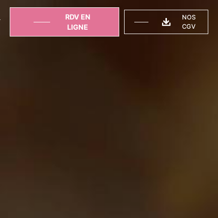
RDV EN
NOS
T
LIGNE
CGV