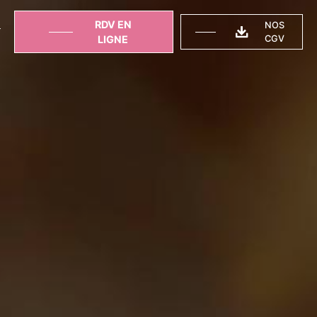
RDV EN
NOS
T
LIGNE
CGV