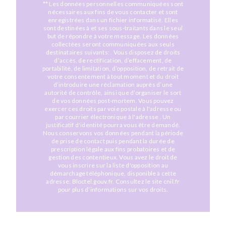
** Les données personnelles communiquées sont
nécessaires aux fins de vous contacter et sont
enregistrées dans un fichier informatisé. Elles
sont destinées à et ses sous-traitants dans le seul
but de répondre à votre message. Les données
collectées seront communiquées aux seuls
destinataires suivants: . Vous disposez de droits
d’accès, de rectification, d’effacement, de
portabilité, de limitation, d’opposition, de retrait de
votre consentement à tout moment et du droit
d’introduire une réclamation auprès d’une
autorité de contrôle, ainsi que d’organiser le sort
de vos données post-mortem. Vous pouvez
exercer ces droits par voie postale à l'adresse ou
par courrier électronique à l'adresse . Un
justificatif d'identité pourra vous être demandé.
Nous conservons vos données pendant la période
de prise de contact puis pendant la durée de
prescription légale aux fins probatoires et de
gestion des contentieux. Vous avez le droit de
vous inscrire sur la liste d'opposition au
démarchage téléphonique, disponible à cette
adresse:
Bloctel.gouv.fr
. Consultez le site cnil.fr
pour plus d’informations sur vos droits.