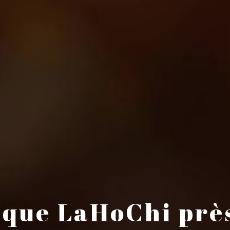
ique LaHoChi près