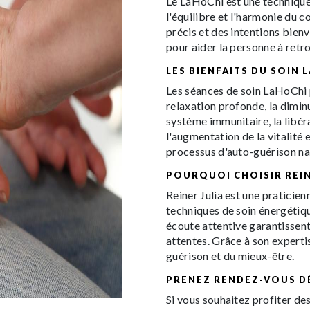
Le LaHoChi est une technique
l'équilibre et l'harmonie du c
précis et des intentions bienve
pour aider la personne à retro
LES BIENFAITS DU SOIN 
Les séances de soin LaHoChi 
relaxation profonde, la diminu
système immunitaire, la libé
l'augmentation de la vitalité e
processus d'auto-guérison na
POURQUOI CHOISIR REIN
Reiner Julia est une praticie
techniques de soin énergétiq
écoute attentive garantissent
attentes. Grâce à son experti
guérison et du mieux-être.
PRENEZ RENDEZ-VOUS D
Si vous souhaitez profiter de