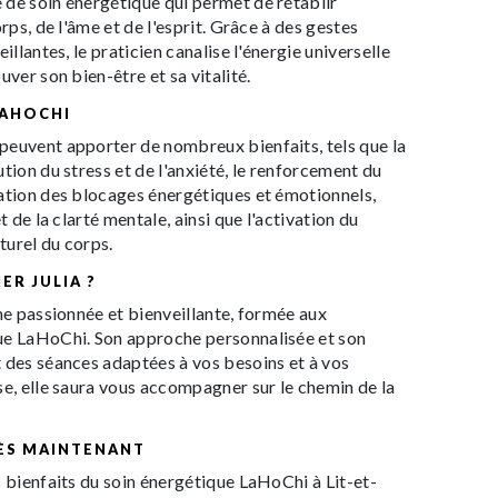
 de soin énergétique qui permet de rétablir
orps, de l'âme et de l'esprit. Grâce à des gestes
illantes, le praticien canalise l'énergie universelle
uver son bien-être et sa vitalité.
LAHOCHI
peuvent apporter de nombreux bienfaits, tels que la
tion du stress et de l'anxiété, le renforcement du
ration des blocages énergétiques et émotionnels,
t de la clarté mentale, ainsi que l'activation du
turel du corps.
ER JULIA ?
nne passionnée et bienveillante, formée aux
ue LaHoChi. Son approche personnalisée et son
 des séances adaptées à vos besoins et à vos
se, elle saura vous accompagner sur le chemin de la
ÈS MAINTENANT
s bienfaits du soin énergétique LaHoChi à Lit-et-