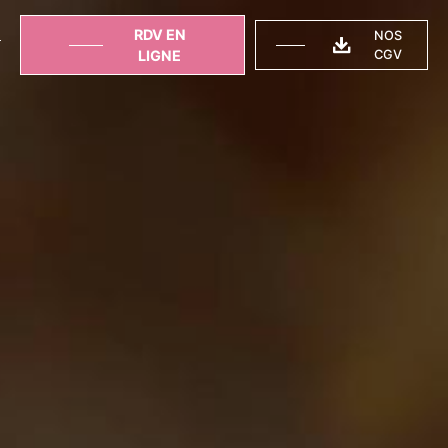
RDV EN
NOS
T
LIGNE
CGV