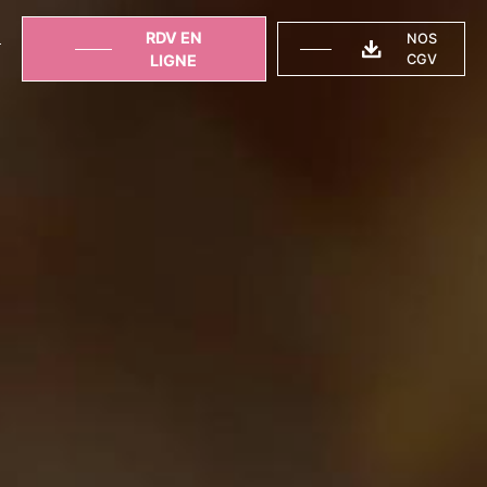
RDV EN
NOS
T
LIGNE
CGV