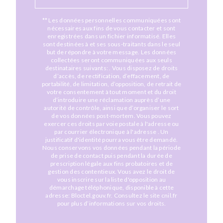
** Les données personnelles communiquées sont
nécessaires aux fins de vous contacter et sont
enregistrées dans un fichier informatisé. Elles
sont destinées à et ses sous-traitants dans le seul
but de répondre à votre message. Les données
collectées seront communiquées aux seuls
destinataires suivants: . Vous disposez de droits
d’accès, de rectification, d’effacement, de
portabilité, de limitation, d’opposition, de retrait de
votre consentement à tout moment et du droit
d’introduire une réclamation auprès d’une
autorité de contrôle, ainsi que d’organiser le sort
de vos données post-mortem. Vous pouvez
exercer ces droits par voie postale à l'adresse ou
par courrier électronique à l'adresse . Un
justificatif d'identité pourra vous être demandé.
Nous conservons vos données pendant la période
de prise de contact puis pendant la durée de
prescription légale aux fins probatoires et de
gestion des contentieux. Vous avez le droit de
vous inscrire sur la liste d'opposition au
démarchage téléphonique, disponible à cette
adresse:
Bloctel.gouv.fr
. Consultez le site cnil.fr
pour plus d’informations sur vos droits.