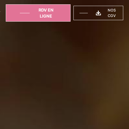
RDV EN
NOS
T
LIGNE
CGV