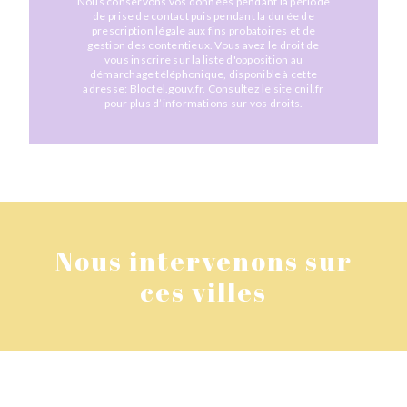
Nous conservons vos données pendant la période
de prise de contact puis pendant la durée de
prescription légale aux fins probatoires et de
gestion des contentieux. Vous avez le droit de
vous inscrire sur la liste d'opposition au
démarchage téléphonique, disponible à cette
adresse:
Bloctel.gouv.fr
. Consultez le site cnil.fr
pour plus d’informations sur vos droits.
Nous intervenons sur
ces villes