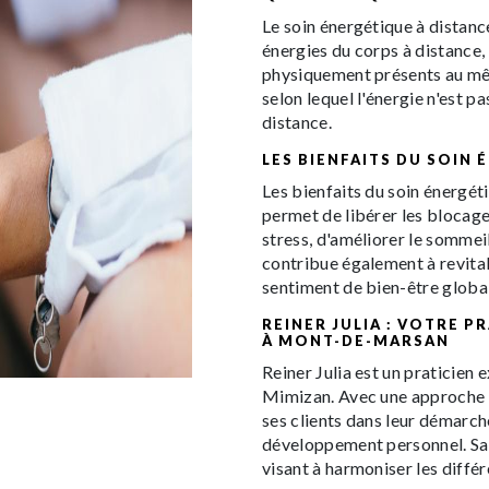
Le soin énergétique à distanc
énergies du corps à distance, 
physiquement présents au mêm
selon lequel l'énergie n'est p
distance.
LES BIENFAITS DU SOIN
Les bienfaits du soin énergét
permet de libérer les blocages
stress, d'améliorer le sommei
contribue également à revitalis
sentiment de bien-être global
REINER JULIA : VOTRE P
À MONT-DE-MARSAN
Reiner Julia est un praticien 
Mimizan. Avec une approche h
ses clients dans leur démarch
développement personnel. Sa 
visant à harmoniser les diffé