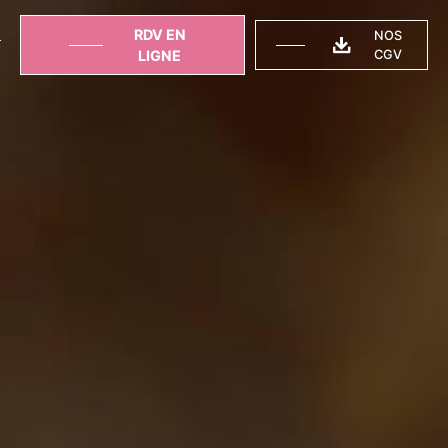
RDV EN
NOS
T
LIGNE
CGV