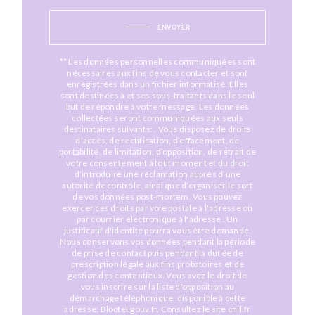
ENVOYER
** Les données personnelles communiquées sont
nécessaires aux fins de vous contacter et sont
enregistrées dans un fichier informatisé. Elles
sont destinées à et ses sous-traitants dans le seul
but de répondre à votre message. Les données
collectées seront communiquées aux seuls
destinataires suivants: . Vous disposez de droits
d’accès, de rectification, d’effacement, de
portabilité, de limitation, d’opposition, de retrait de
votre consentement à tout moment et du droit
d’introduire une réclamation auprès d’une
autorité de contrôle, ainsi que d’organiser le sort
de vos données post-mortem. Vous pouvez
exercer ces droits par voie postale à l'adresse ou
par courrier électronique à l'adresse . Un
justificatif d'identité pourra vous être demandé.
Nous conservons vos données pendant la période
de prise de contact puis pendant la durée de
prescription légale aux fins probatoires et de
gestion des contentieux. Vous avez le droit de
vous inscrire sur la liste d'opposition au
démarchage téléphonique, disponible à cette
adresse:
Bloctel.gouv.fr
. Consultez le site cnil.fr